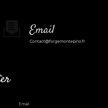
Email
contact@forgemontepino.fr
ter