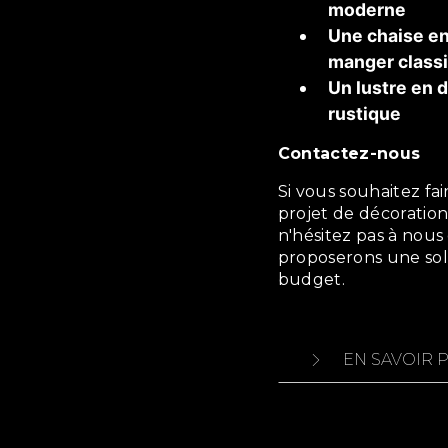
moderne
Une chaise en 
manger class
Un lustre en d
rustique
Contactez-nous
Si vous souhaitez faire appel à nos services pour la réalisation d'un
projet de décoration 
n'hésitez pas à nous
proposerons une solu
budget.
EN SAVOIR 