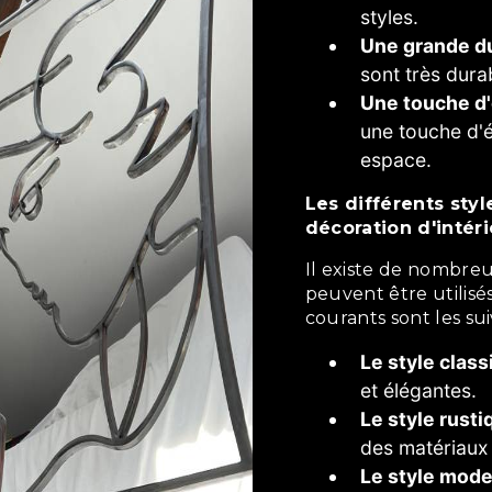
styles.
Une grande du
sont très dura
Une touche d
une touche d'é
espace.
Les différents styles de décoration d'intérieur pour la
décoration d'intéri
Il existe de nombreux styles de décoration d'intérieur qui
peuvent être utilisés
courants sont les sui
Le style clas
et élégantes.
Le style rusti
des matériaux 
Le style mod