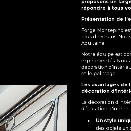
proposons un large
répondre à tous vo
Présentation de l'
Forge Montepino est une entreprise familiale qui existe depuis
plus de 50 ans. Nou
Aquitaine.
Notre équipe est composée de ferronniers qualifiés et
expérimentés. Nous 
décoration d'intérie
et le polissage.
Les avantages de la décoration d'intérieur dans la
décoration d'intéri
La décoration d'intérieur offre de nombreux avantages dans la
décoration d'intérie
Un style uniq
des objets uni