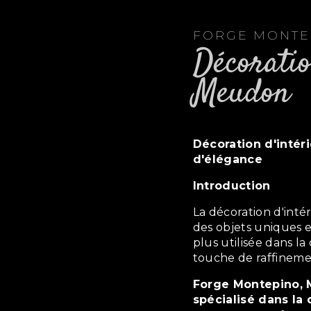
FORGE MONT
décoration d'intérieur à
Meudon
décoration d'intérieur : une touche de raffinement et
d'élégance
Introduction
La décoration d'intérieur est un art ancestral qui permet de créer
des objets uniques e
plus utilisée dans l
touche de raffineme
Forge Montepino, Meudon, est un artisan ferronnier
spécialisé dans la 