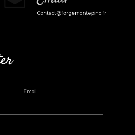
contact@forgemontepino.fr
ter