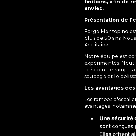
finitions, afin de 
envies.
Présentation de l'
Forge Montepino est une entreprise familiale qui existe depuis
plus de 50 ans. Nou
Aquitaine.
Notre équipe est composée de ferronniers qualifiés et
expérimentés. Nous 
création de rampes d'
soudage et le poliss
Les avantages des
Les rampes d'escaliers sur mesure présentent de nombreux
avantages, notamme
Une sécurité 
sont conçues p
Elles offrent 