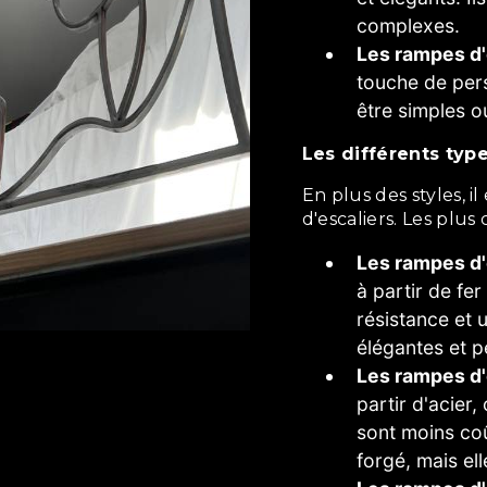
complexes.
Les rampes d'
touche de pers
être simples o
Les différents typ
En plus des styles, il existe également différents types de rampes
d'escaliers. Les plus 
Les rampes d'
à partir de fe
résistance et u
élégantes et pe
Les rampes d'
partir d'acier,
sont moins coû
forgé, mais el