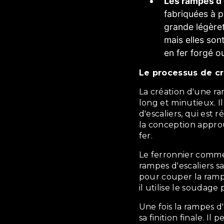
Les rampes d'
fabriquées à p
grande légèreté
mais elles son
en fer forgé ou
Le processus de c
La création d'une rampes d'escaliers sur mesure est un processus
long et minutieux. 
d'escaliers, qui est r
la conception approu
fer.
Le ferronnier commence par la forge, qui permet de donner à la
rampes d'escaliers sa
pour couper la rampe
il utilise le soudage 
Une fois la rampes d'escaliers assemblée, le ferronnier lui donne
sa finition finale. Il