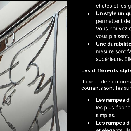
chutes et les g
Un style uniq
permettent de 
Vous pouvez cho
vous plaisent.
Une durabilit
mesure sont fa
supérieure. El
Les différents sty
Il existe de nombreux styles de rampes d'escaliers. Les plus
courants sont les sui
Les rampes d'
les plus écono
simples.
Les rampes d'
et élégants. I