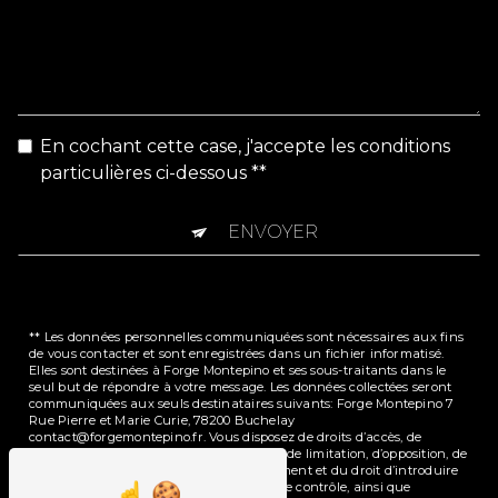
En cochant cette case, j'accepte les conditions
particulières ci-dessous **
ENVOYER
** Les données personnelles communiquées sont nécessaires aux fins
de vous contacter et sont enregistrées dans un fichier informatisé.
Elles sont destinées à Forge Montepino et ses sous-traitants dans le
seul but de répondre à votre message. Les données collectées seront
communiquées aux seuls destinataires suivants: Forge Montepino 7
Rue Pierre et Marie Curie, 78200 Buchelay
contact@forgemontepino.fr. Vous disposez de droits d’accès, de
rectification, d’effacement, de portabilité, de limitation, d’opposition, de
retrait de votre consentement à tout moment et du droit d’introduire
une réclamation auprès d’une autorité de contrôle, ainsi que