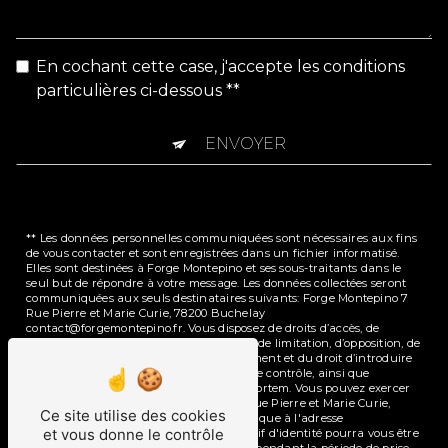
En cochant cette case, j'accepte les conditions
particulières ci-dessous **
ENVOYER
** Les données personnelles communiquées sont nécessaires aux fins
de vous contacter et sont enregistrées dans un fichier informatisé.
Elles sont destinées à Forge Montepino et ses sous-traitants dans le
seul but de répondre à votre message. Les données collectées seront
communiquées aux seuls destinataires suivants: Forge Montepino 7
Rue Pierre et Marie Curie, 78200 Buchelay
contact@forgemontepino.fr. Vous disposez de droits d’accès, de
rectification, d’effacement, de portabilité, de limitation, d’opposition, de
retrait de votre consentement à tout moment et du droit d’introduire
une réclamation auprès d’une autorité de contrôle, ainsi que
d’organiser le sort de vos données post-mortem. Vous pouvez exercer
ces droits par voie postale à l'adresse 7 Rue Pierre et Marie Curie,
Ce site utilise des cookies
78200 Buchelay ou par courrier électronique à l'adresse
et vous donne le contrôle
contact@forgemontepino.fr. Un justificatif d'identité pourra vous être