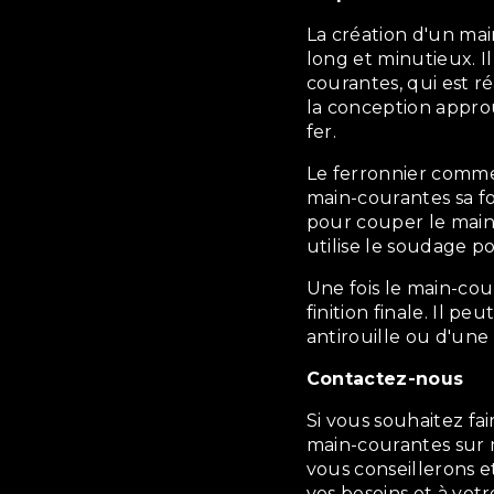
La création d'un main-courantes sur mesure est un processus
long et minutieux. 
courantes, qui est ré
la conception approu
fer.
Le ferronnier commence par la forge, qui permet de donner au
main-courantes sa fo
pour couper le main-
utilise le soudage po
Une fois le main-courantes assemblé, le ferronnier lui donne sa
finition finale. Il pe
antirouille ou d'une
Contactez-nous
Si vous souhaitez faire appel à nos services pour la création de
main-courantes sur 
vous conseillerons 
vos besoins et à vot