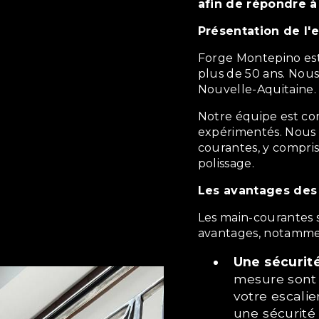
afin de répondre à
Présentation de l'
Forge Montepino est une entreprise familiale qui existe depuis
plus de 50 ans. Nou
Nouvelle-Aquitaine.
Notre équipe est composée de ferronniers qualifiés et
expérimentés. Nous m
courantes, y compris
polissage.
Les avantages de
Les main-courantes sur mesure présentent de nombreux
avantages, notamme
Une sécurit
mesure sont 
votre escalier
une sécurité