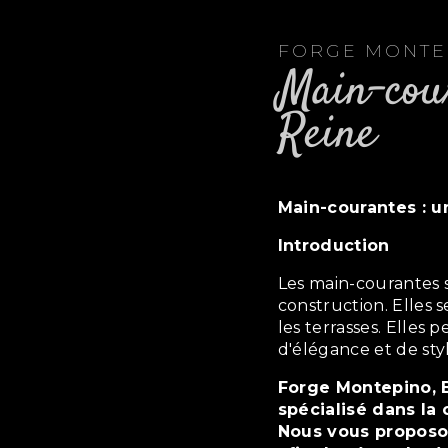
FORGE MONT
main-courantes à Bourg-la-
Reine
main-courantes : 
Introduction
Les main-courantes sont des éléments essentiels de toute
construction. Elles s
les terrasses. Elle
d'élégance et de styl
Forge Montepino, Bourg-la-Reine, est un artisan ferronnier
spécialisé dans la
Nous vous proposon