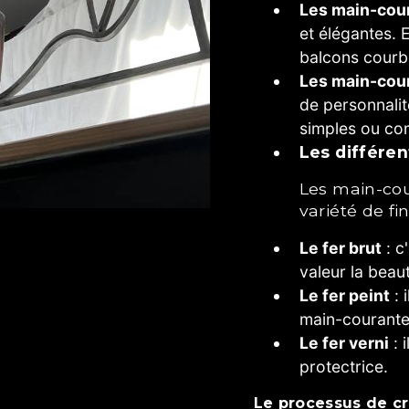
Les main-cou
et élégantes. E
balcons courb
Les main-cou
de personnalit
simples ou co
Les différe
Les main-courantes peuvent être réalisés dans une
variété de fi
Le fer brut
: c'
valeur la beaut
Le fer peint
: 
main-courante
Le fer verni
: 
protectrice.
Le processus de c