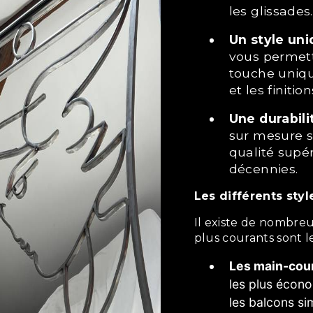
les glissades.
Un style un
vous permett
touche unique
et les finitio
Une durabil
sur mesure s
qualité supé
décennies.
Les différents st
Il existe de nombreux styles différents de main-courantes. Les
plus courants sont le
Les main-cour
les plus écono
les balcons si