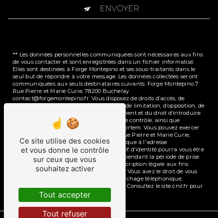
ENVOYER
** Les données personnelles communiquées sont nécessaires aux fins
de vous contacter et sont enregistrées dans un fichier informatisé.
Elles sont destinées à Forge Montepino et ses sous-traitants dans le
seul but de répondre à votre message. Les données collectées seront
communiquées aux seuls destinataires suivants: Forge Montepino 7
Rue Pierre et Marie Curie, 78200 Buchelay
contact@forgemontepino.fr. Vous disposez de droits d’accès, de
rectification, d’effacement, de portabilité, de limitation, d’opposition, de
retrait de votre consentement à tout moment et du droit d’introduire
une réclamation auprès d’une autorité de contrôle, ainsi que
d’organiser le sort de vos données post-mortem. Vous pouvez exercer
ces droits par voie postale à l'adresse 7 Rue Pierre et Marie Curie,
Ce site utilise des cookies
78200 Buchelay ou par courrier électronique à l'adresse
et vous donne le contrôle
contact@forgemontepino.fr. Un justificatif d'identité pourra vous être
demandé. Nous conservons vos données pendant la période de prise
sur ceux que vous
de contact puis pendant la durée de prescription légale aux fins
souhaitez activer
probatoires et de gestion des contentieux. Vous avez le droit de vous
inscrire sur la liste d'opposition au démarchage téléphonique,
disponible à cette adresse:
Bloctel.gouv.fr
. Consultez le site cnil.fr pour
Tout accepter
plus d’informations sur vos droits.
Tout refuser