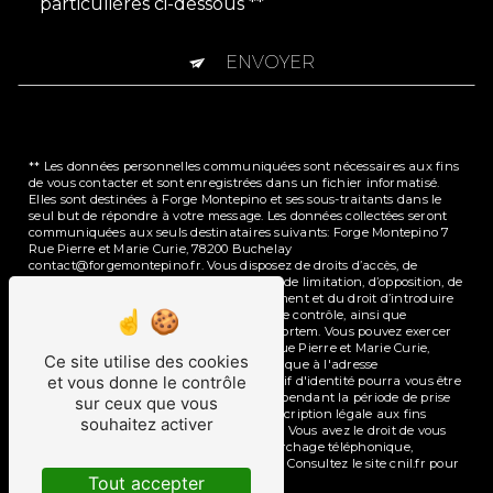
particulières ci-dessous **
ENVOYER
** Les données personnelles communiquées sont nécessaires aux fins
de vous contacter et sont enregistrées dans un fichier informatisé.
Elles sont destinées à Forge Montepino et ses sous-traitants dans le
seul but de répondre à votre message. Les données collectées seront
communiquées aux seuls destinataires suivants: Forge Montepino 7
Rue Pierre et Marie Curie, 78200 Buchelay
contact@forgemontepino.fr. Vous disposez de droits d’accès, de
rectification, d’effacement, de portabilité, de limitation, d’opposition, de
retrait de votre consentement à tout moment et du droit d’introduire
une réclamation auprès d’une autorité de contrôle, ainsi que
d’organiser le sort de vos données post-mortem. Vous pouvez exercer
ces droits par voie postale à l'adresse 7 Rue Pierre et Marie Curie,
Ce site utilise des cookies
78200 Buchelay ou par courrier électronique à l'adresse
et vous donne le contrôle
contact@forgemontepino.fr. Un justificatif d'identité pourra vous être
demandé. Nous conservons vos données pendant la période de prise
sur ceux que vous
de contact puis pendant la durée de prescription légale aux fins
souhaitez activer
probatoires et de gestion des contentieux. Vous avez le droit de vous
inscrire sur la liste d'opposition au démarchage téléphonique,
disponible à cette adresse:
Bloctel.gouv.fr
. Consultez le site cnil.fr pour
Tout accepter
plus d’informations sur vos droits.