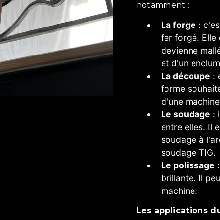
notamment :
La forge
: c'es
fer forgé. Elle
devienne mallé
et d'un enclum
La découpe
: 
forme souhaitée
d'une machine
Le soudage
: 
entre elles. Il
soudage à l'ar
soudage TIG.
Le polissage
:
brillante. Il pe
machine.
Les applications d