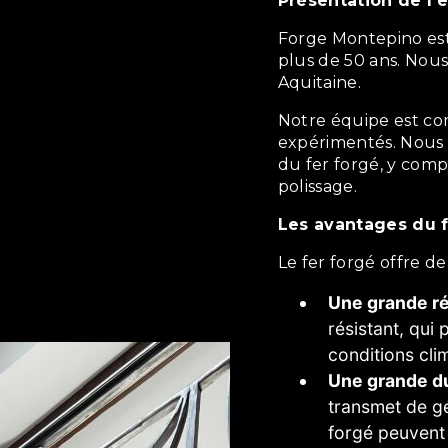
Présentation de l'
Forge Montepino est une entreprise familiale qui existe depuis
plus de 50 ans. Nous
Aquitaine.
Notre équipe est composée de ferronniers qualifiés et
expérimentés. Nous m
du fer forgé, y compr
polissage.
Les avantages du 
Le fer forgé offre
Une grande r
résistant, qui
conditions clim
Une grande du
transmet de gé
forgé peuvent 