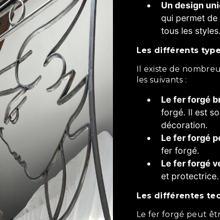
Un design un
qui permet de 
tous les styles
Les différents typ
Il existe de nombreux types de fer forgé. Les plus courants sont
les suivants :
Le fer forgé b
forgé. Il est s
décoration.
Le fer forgé p
fer forgé.
Le fer forgé v
et protectrice.
Les différentes te
Le fer forgé peut être travaillé de différentes manières,