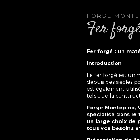
FORGE MONT
fer forg
fer forgé : un mat
Introduction
Le fer forgé est un matériau noble et durable qui a été utilisé
depuis des siècles po
est également utili
tels que la construc
Forge Montepino, Versailles, est un artisan ferronnier
spécialisé dans le 
un large choix de p
tous vos besoins et