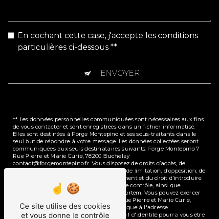
En cochant cette case, j'accepte les conditions
particulières ci-dessous **
ENVOYER
** Les données personnelles communiquées sont nécessaires aux fins
de vous contacter et sont enregistrées dans un fichier informatisé.
Elles sont destinées à Forge Montepino et ses sous-traitants dans le
seul but de répondre à votre message. Les données collectées seront
communiquées aux seuls destinataires suivants: Forge Montepino 7
Rue Pierre et Marie Curie, 78200 Buchelay
contact@forgemontepino.fr. Vous disposez de droits d’accès, de
rectification, d’effacement, de portabilité, de limitation, d’opposition, de
retrait de votre consentement à tout moment et du droit d’introduire
une réclamation auprès d’une autorité de contrôle, ainsi que
d’organiser le sort de vos données post-mortem. Vous pouvez exercer
ces droits par voie postale à l'adresse 7 Rue Pierre et Marie Curie,
Ce site utilise des cookies
78200 Buchelay ou par courrier électronique à l'adresse
et vous donne le contrôle
contact@forgemontepino.fr. Un justificatif d'identité pourra vous être