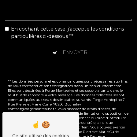
En cochant cette case, j'accepte les conditions
particulières ci-dessous **
ENVOYER
** Les données personnelles communiquées sont nécessaires aux fins
de vous contacter et sont enregistrées dans un fichier informatisé.
Elles sont destinées à Forge Montepino et ses sous-traitants dans le
seul but de répondre à votre message. Les données collectées seront
communiquées aux seuls destinataires suivants: Forge Montepino 7
Rue Pierre et Marie Curie, 78200 Buchelay
contact@forgemontepino.fr. Vous disposez de droits d’accès, de
rectification, d’effacement, de portabilité, de limitation, d’opposition, de
retrait de votre consentement à tout moment et du droit d’introduire
une réclamation auprès d’une autorité de contrôle, ainsi que
d’organiser le sort de vos données post-mortem. Vous pouvez exercer
ces droits par voie postale à l'adresse 7 Rue Pierre et Marie Curie,
Ce site utilise des cookies
78200 Buchelay ou par courrier électronique à l'adresse