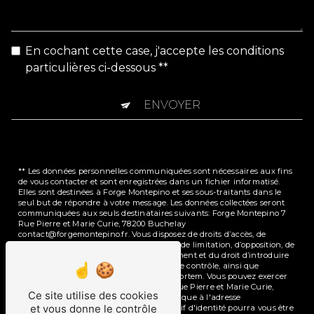
En cochant cette case, j'accepte les conditions
particulières ci-dessous **
ENVOYER
** Les données personnelles communiquées sont nécessaires aux fins
de vous contacter et sont enregistrées dans un fichier informatisé.
Elles sont destinées à Forge Montepino et ses sous-traitants dans le
seul but de répondre à votre message. Les données collectées seront
communiquées aux seuls destinataires suivants: Forge Montepino 7
Rue Pierre et Marie Curie, 78200 Buchelay
contact@forgemontepino.fr. Vous disposez de droits d’accès, de
rectification, d’effacement, de portabilité, de limitation, d’opposition, de
retrait de votre consentement à tout moment et du droit d’introduire
une réclamation auprès d’une autorité de contrôle, ainsi que
d’organiser le sort de vos données post-mortem. Vous pouvez exercer
ces droits par voie postale à l'adresse 7 Rue Pierre et Marie Curie,
Ce site utilise des cookies
78200 Buchelay ou par courrier électronique à l'adresse
et vous donne le contrôle
contact@forgemontepino.fr. Un justificatif d'identité pourra vous être