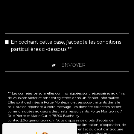
En cochant cette case, j'accepte les conditions
particulières ci-dessous **
ENVOYER
** Les données personnelles communiquées sont nécessaires aux fins
de vous contacter et sont enregistrées dans un fichier informatisé.
Elles sont destinées à Forge Montepino et ses sous-traitants dans le
seul but de répondre à votre message. Les données collectées seront
communiquées aux seuls destinataires suivants: Forge Montepino 7
Rue Pierre et Marie Curie, 78200 Buchelay
contact@forgemontepino.fr. Vous disposez de droits d’accès, de
rectification, d’effacement, de portabilité, de limitation, d’opposition, de
retrait de votre consentement à tout moment et du droit d’introduire
une réclamation auprès d’une autorité de contrôle, ainsi que