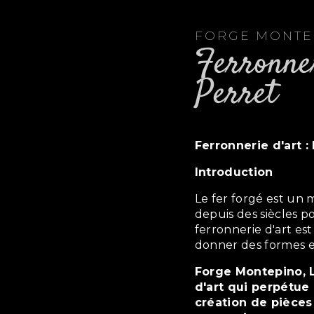
FORGE MONT
ferronnerie d'art à Levallois-
Perret
ferronnerie d'art :
Introduction
Le fer forgé est un matériau noble et durable qui a été utilisé
depuis des siècles po
ferronnerie d'art est 
donner des formes e
Forge Montepino, Levallois-Perret, est un artisan ferronnier
d'art qui perpétue c
création de pièces