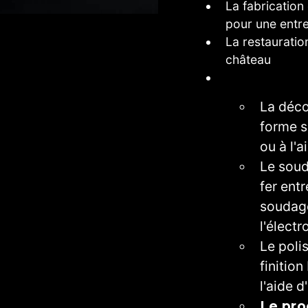
La fabrication 
pour une entre
La restauration
château
La déco
forme s
ou à l'
Le soud
fer entr
soudage
l'élect
Le poli
finition
l'aide 
Le pr