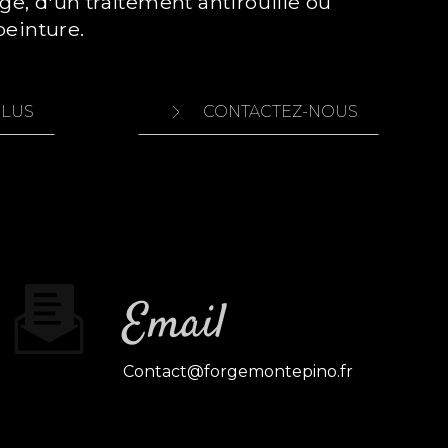
ge, d'un traitement antirouille ou
peinture.
PLUS
CONTACTEZ-NOUS
Email
contact@forgemontepino.fr