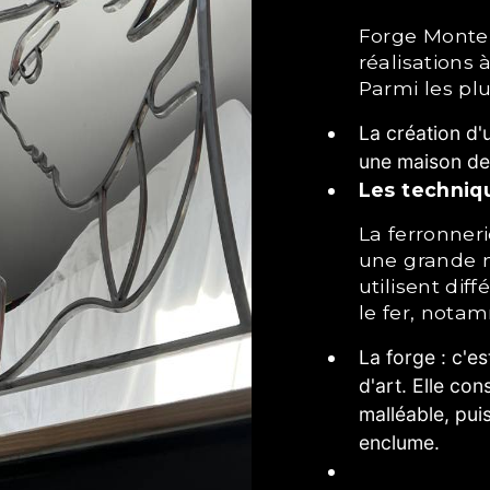
Forge Montepino a réalisé de nombreuses
réalisations 
Parmi les plu
La création d'
une maison de 
Les techniq
La ferronnerie d'art est un art complexe qui nécessite
une grande m
utilisent dif
le fer, nota
La forge : c'es
d'art. Elle con
malléable, pui
enclume.