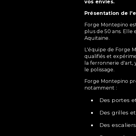
vos envies.
Présentation de l'
Forge Montepino est une entreprise familiale qui existe depuis
plus de 50 ans. Elle 
Aquitaine.
L'équipe de Forge Montepino est composée de ferronniers
qualifiés et expérim
la ferronnerie d'art,
le polissage.
Forge Montepino propose un large choix de produits et services,
notamment :
Des portes e
Des grilles 
Des escalier