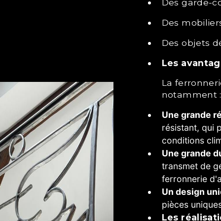
Des garde-c
Des mobilier
Des objets d
Les avantag
La ferronnerie d'art offre de nombreux avantages,
notamment 
Une grande r
résistant, qui
conditions clim
Une grande du
transmet de gé
ferronnerie d'
Un design un
pièces uniques,
Les réalisa