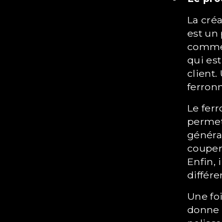
La création d'une pièce en ferronnerie d'art
est un 
commen
qui est
client.
ferronn
Le ferronnier commence par la forge, qui
permet
général
couper
Enfin, 
différe
Une fois la pièce assemblée, le ferronnier lui
donne s